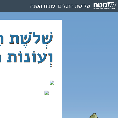
שלושת
הרגלים
ועונות
השנה
שְׁלֹשֶׁת ה
וְעוֹנוֹת 