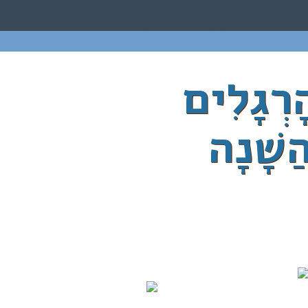
ָרְגָלִים
הַשָׁנָה