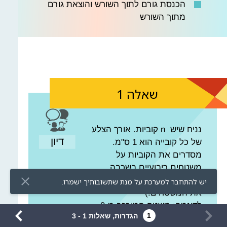
הכנסת גורם לתוך השורש והוצאת גורם
מתוך השורש
שאלה
1
נניח שיש n קוביות. אורך הצלע
של כל קובייה הוא 1 ס"מ.
מסדרים את הקוביות על
7
8
9
+
(
משטחים ריבועיים בשכבה
4
5
6
−
)
אחת. (הקוביות מכסות בדיוק
יש להתחבר למערכת על מנת שתשובותיך ישמרו.
את המשטחים.)
□
1
2
3
·
x
לדוגמה: משטח המורכב מ-9
יווט
1
הגדרות, שאלות 1 - 3
קוביות המסודרות בשכבה אחת.
□
מודים
.
0
:
=
□