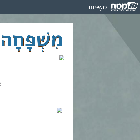
מִשְׁפָּחָה
מִשְׁפָָּחָה