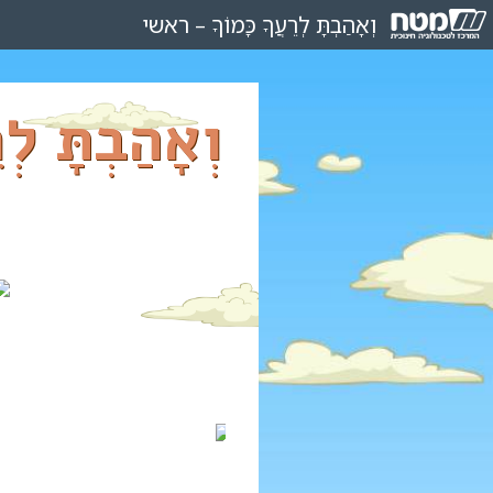
וְאָהַבְתָּ
לְרֵעֲךָ
כָּמוֹךָ
–
ראשי
וְאָהַבְתָּ לְ