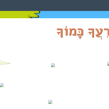
רֵעֲךָ כָּמוֹךָ